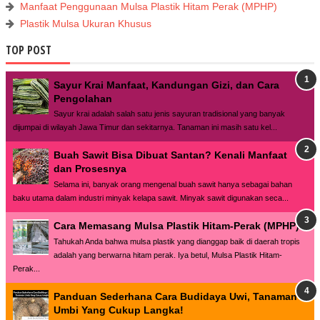
Manfaat Penggunaan Mulsa Plastik Hitam Perak (MPHP)
Plastik Mulsa Ukuran Khusus
TOP POST
Sayur Krai Manfaat, Kandungan Gizi, dan Cara
Pengolahan
Sayur krai adalah salah satu jenis sayuran tradisional yang banyak
dijumpai di wilayah Jawa Timur dan sekitarnya. Tanaman ini masih satu kel...
Buah Sawit Bisa Dibuat Santan? Kenali Manfaat
dan Prosesnya
Selama ini, banyak orang mengenal buah sawit hanya sebagai bahan
baku utama dalam industri minyak kelapa sawit. Minyak sawit digunakan seca...
Cara Memasang Mulsa Plastik Hitam-Perak (MPHP)
Tahukah Anda bahwa mulsa plastik yang dianggap baik di daerah tropis
adalah yang berwarna hitam perak. Iya betul, Mulsa Plastik Hitam-
Perak...
Panduan Sederhana Cara Budidaya Uwi, Tanaman
Umbi Yang Cukup Langka!