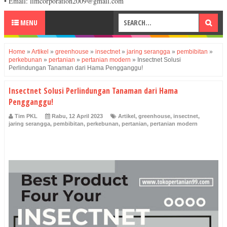
• Email: limcorporation2009@gmail.com
MENU
Home
»
Artikel
»
greenhouse
»
insectnet
»
jaring serangga
»
pembibitan
»
perkebunan
»
pertanian
»
pertanian modern
»
Insectnet Solusi
Perlindungan Tanaman dari Hama Pengganggu!
Insectnet Solusi Perlindungan Tanaman dari Hama
Pengganggu!
Tim PKL
Rabu, 12 April 2023
Artikel
,
greenhouse
,
insectnet
,
jaring serangga
,
pembibitan
,
perkebunan
,
pertanian
,
pertanian modern