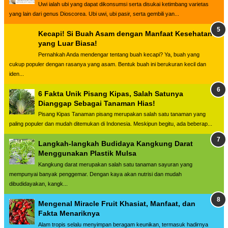
Uwi ialah ubi yang dapat dikonsumsi serta disukai ketimbang varietas
yang lain dari genus Dioscorea. Ubi uwi, ubi pasir, serta gembili yan...
Kecapi! Si Buah Asam dengan Manfaat Kesehatan
yang Luar Biasa!
Pernahkah Anda mendengar tentang buah kecapi? Ya, buah yang
cukup populer dengan rasanya yang asam. Bentuk buah ini berukuran kecil dan
iden...
6 Fakta Unik Pisang Kipas, Salah Satunya
Dianggap Sebagai Tanaman Hias!
Pisang Kipas Tanaman pisang merupakan salah satu tanaman yang
paling populer dan mudah ditemukan di Indonesia. Meskipun begitu, ada beberap...
Langkah-langkah Budidaya Kangkung Darat
Menggunakan Plastik Mulsa
Kangkung darat merupakan salah satu tanaman sayuran yang
mempunyai banyak penggemar. Dengan kaya akan nutrisi dan mudah
dibudidayakan, kangk...
Mengenal Miracle Fruit Khasiat, Manfaat, dan
Fakta Menariknya
Alam tropis selalu menyimpan beragam keunikan, termasuk hadirnya