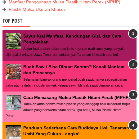
Manfaat Penggunaan Mulsa Plastik Hitam Perak (MPHP)
Plastik Mulsa Ukuran Khusus
TOP POST
Sayur Krai Manfaat, Kandungan Gizi, dan Cara
Pengolahan
Sayur krai adalah salah satu jenis sayuran tradisional yang banyak
dijumpai di wilayah Jawa Timur dan sekitarnya. Tanaman ini masih satu kel...
Buah Sawit Bisa Dibuat Santan? Kenali Manfaat
dan Prosesnya
Selama ini, banyak orang mengenal buah sawit hanya sebagai bahan
baku utama dalam industri minyak kelapa sawit. Minyak sawit digunakan seca...
Cara Memasang Mulsa Plastik Hitam-Perak (MPHP)
Tahukah Anda bahwa mulsa plastik yang dianggap baik di daerah tropis
adalah yang berwarna hitam perak. Iya betul, Mulsa Plastik Hitam-
Perak...
Panduan Sederhana Cara Budidaya Uwi, Tanaman
Umbi Yang Cukup Langka!