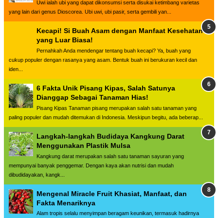
Uwi ialah ubi yang dapat dikonsumsi serta disukai ketimbang varietas
yang lain dari genus Dioscorea. Ubi uwi, ubi pasir, serta gembili yan...
Kecapi! Si Buah Asam dengan Manfaat Kesehatan
yang Luar Biasa!
Pernahkah Anda mendengar tentang buah kecapi? Ya, buah yang
cukup populer dengan rasanya yang asam. Bentuk buah ini berukuran kecil dan
iden...
6 Fakta Unik Pisang Kipas, Salah Satunya
Dianggap Sebagai Tanaman Hias!
Pisang Kipas Tanaman pisang merupakan salah satu tanaman yang
paling populer dan mudah ditemukan di Indonesia. Meskipun begitu, ada beberap...
Langkah-langkah Budidaya Kangkung Darat
Menggunakan Plastik Mulsa
Kangkung darat merupakan salah satu tanaman sayuran yang
mempunyai banyak penggemar. Dengan kaya akan nutrisi dan mudah
dibudidayakan, kangk...
Mengenal Miracle Fruit Khasiat, Manfaat, dan
Fakta Menariknya
Alam tropis selalu menyimpan beragam keunikan, termasuk hadirnya