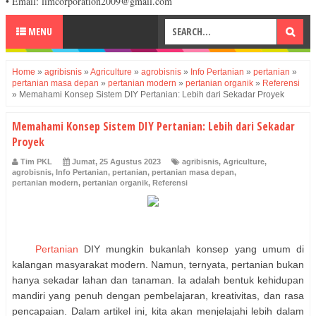
• Email: limcorporation2009@gmail.com
MENU
Home
»
agribisnis
»
Agriculture
»
agrobisnis
»
Info Pertanian
»
pertanian
»
pertanian masa depan
»
pertanian modern
»
pertanian organik
»
Referensi
»
Memahami Konsep Sistem DIY Pertanian: Lebih dari Sekadar Proyek
Memahami Konsep Sistem DIY Pertanian: Lebih dari Sekadar
Proyek
Tim PKL
Jumat, 25 Agustus 2023
agribisnis
,
Agriculture
,
agrobisnis
,
Info Pertanian
,
pertanian
,
pertanian masa depan
,
pertanian modern
,
pertanian organik
,
Referensi
Pertanian
DIY mungkin bukanlah konsep yang umum di
kalangan masyarakat modern. Namun, ternyata, pertanian bukan
hanya sekadar lahan dan tanaman. Ia adalah bentuk kehidupan
mandiri yang penuh dengan pembelajaran, kreativitas, dan rasa
pencapaian. Dalam artikel ini, kita akan menjelajahi lebih dalam