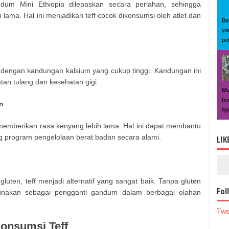
dum Mini Ethiopia dilepaskan secara perlahan, sehingga
lama. Hal ini menjadikan teff cocok dikonsumsi oleh atlet dan
Be
ya
pe
ian dengan kandungan kalsium yang cukup tinggi. Kandungan ini
an tulang dan kesehatan gigi.
Mu
be
n
ag
memberikan rasa kenyang lebih lama. Hal ini dapat membantu
program pengelolaan berat badan secara alami.
LIK
gluten, teff menjadi alternatif yang sangat baik. Tanpa gluten
Fol
igunakan sebagai pengganti gandum dalam berbagai olahan
Twe
onsumsi Teff