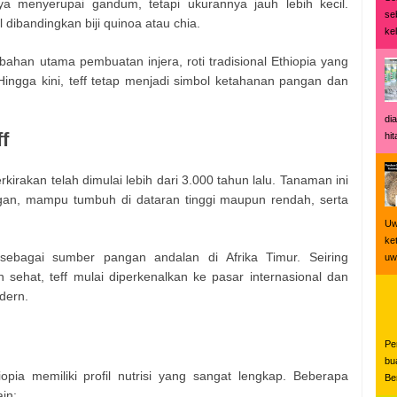
a menyerupai gandum, tetapi ukurannya jauh lebih kecil.
se
il dibandingkan biji quinoa atau chia.
ke
 bahan utama pembuatan injera, roti tradisional Ethiopia yang
Hingga kini, teff tetap menjadi simbol ketahanan pangan dan
di
f
hi
kirakan telah dimulai lebih dari 3.000 tahun lalu. Tanaman ini
ungan, mampu tumbuh di dataran tinggi maupun rendah, serta
Uw
ke
 sebagai sumber pangan andalan di Afrika Timur. Seiring
uwi
ehat, teff mulai diperkenalkan ke pasar internasional dan
dern.
Pe
bu
opia memiliki profil nutrisi yang sangat lengkap. Beberapa
Be
in: