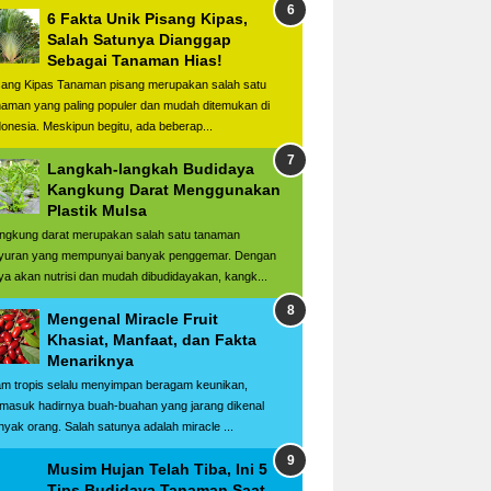
6 Fakta Unik Pisang Kipas,
Salah Satunya Dianggap
Sebagai Tanaman Hias!
sang Kipas Tanaman pisang merupakan salah satu
naman yang paling populer dan mudah ditemukan di
donesia. Meskipun begitu, ada beberap...
Langkah-langkah Budidaya
Kangkung Darat Menggunakan
Plastik Mulsa
ngkung darat merupakan salah satu tanaman
yuran yang mempunyai banyak penggemar. Dengan
ya akan nutrisi dan mudah dibudidayakan, kangk...
Mengenal Miracle Fruit
Khasiat, Manfaat, dan Fakta
Menariknya
am tropis selalu menyimpan beragam keunikan,
rmasuk hadirnya buah-buahan yang jarang dikenal
nyak orang. Salah satunya adalah miracle ...
Musim Hujan Telah Tiba, Ini 5
Tips Budidaya Tanaman Saat