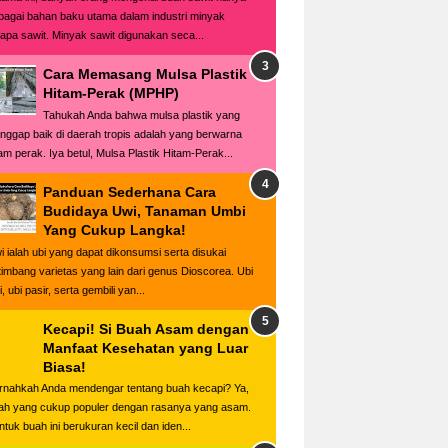
bagai bahan baku utama dalam industri minyak
lapa sawit. Minyak sawit digunakan seca...
Cara Memasang Mulsa Plastik
Hitam-Perak (MPHP)
Tahukah Anda bahwa mulsa plastik yang
anggap baik di daerah tropis adalah yang berwarna
tam perak. Iya betul, Mulsa Plastik Hitam-Perak...
Panduan Sederhana Cara
Budidaya Uwi, Tanaman Umbi
Yang Cukup Langka!
i ialah ubi yang dapat dikonsumsi serta disukai
timbang varietas yang lain dari genus Dioscorea. Ubi
, ubi pasir, serta gembili yan...
Kecapi! Si Buah Asam dengan
Manfaat Kesehatan yang Luar
Biasa!
rnahkah Anda mendengar tentang buah kecapi? Ya,
ah yang cukup populer dengan rasanya yang asam.
ntuk buah ini berukuran kecil dan iden...