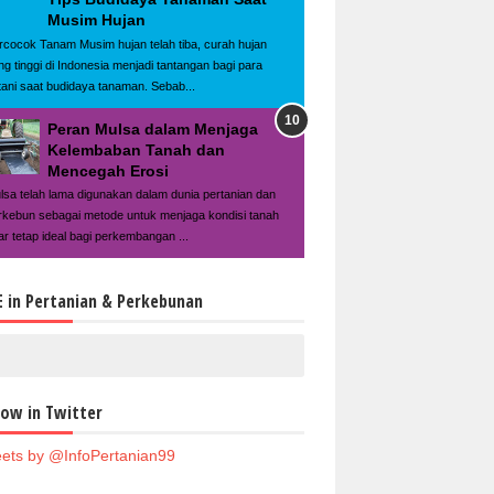
Musim Hujan
rcocok Tanam Musim hujan telah tiba, curah hujan
ng tinggi di Indonesia menjadi tantangan bagi para
tani saat budidaya tanaman. Sebab...
Peran Mulsa dalam Menjaga
Kelembaban Tanah dan
Mencegah Erosi
lsa telah lama digunakan dalam dunia pertanian dan
rkebun sebagai metode untuk menjaga kondisi tanah
ar tetap ideal bagi perkembangan ...
E in Pertanian & Perkebunan
low in Twitter
ets by @InfoPertanian99