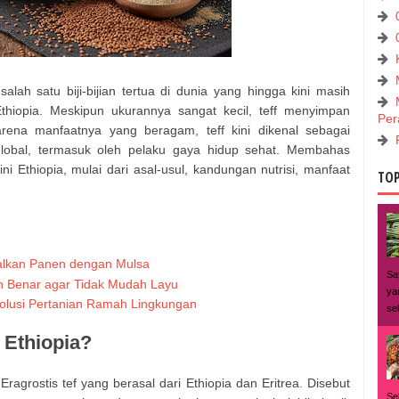
lah satu biji-bijian tertua di dunia yang hingga kini masih
hiopia. Meskipun ukurannya sangat kecil, teff menyimpan
Per
arena manfaatnya yang beragam, teff kini dikenal sebagai
global, termasuk oleh pelaku gaya hidup sehat. Membahas
 Ethiopia, mulai dari asal-usul, kandungan nutrisi, manfaat
TOP
alkan Panen dengan Mulsa
Sa
n Benar agar Tidak Mudah Layu
ya
 Solusi Pertanian Ramah Lingkungan
se
 Ethiopia?
n Eragrostis tef yang berasal dari Ethiopia dan Eritrea. Disebut
Se