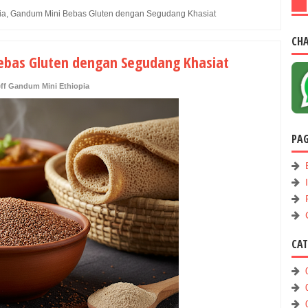
opia, Gandum Mini Bebas Gluten dengan Segudang Khasiat
CH
Bebas Gluten dengan Segudang Khasiat
eff Gandum Mini Ethiopia
PA
CA