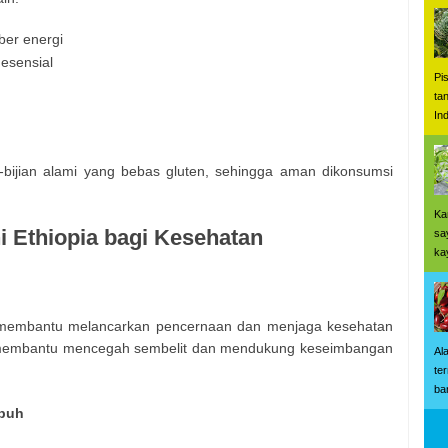
ber energi
esensial
Pi
ta
In
i-bijian alami yang bebas gluten, sehingga aman dikonsumsi
Ka
i Ethiopia bagi Kesehatan
sa
ka
f membantu melancarkan pencernaan dan menjaga kesehatan
at membantu mencegah sembelit dan mendukung keseimbangan
Al
te
ba
ubuh