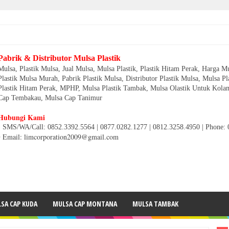
Pabrik & Distributor Mulsa Plastik
Mulsa, Plastik Mulsa, Jual Mulsa, Mulsa Plastik, Plastik Hitam Perak, Harga Mu
Plastik Mulsa Murah, Pabrik Plastik Mulsa, Distributor Plastik Mulsa, Mulsa Pl
Plastik Hitam Perak, MPHP, Mulsa Plastik Tambak, Mulsa Olastik Untuk Kolam
Cap Tembakau, Mulsa Cap Tanimur
Hubungi Kami
• SMS/WA/Call: 0852.3392.5564 | 0877.0282.1277 | 0812.3258.4950
|
Phone: 
• Email: limcorporation2009@gmail.com
SA CAP KUDA
MULSA CAP MONTANA
MULSA TAMBAK