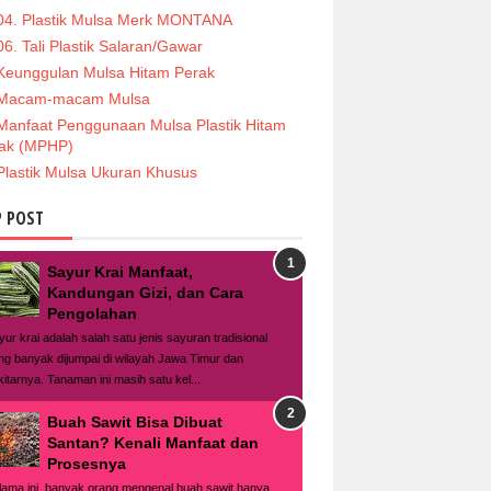
04. Plastik Mulsa Merk MONTANA
06. Tali Plastik Salaran/Gawar
Keunggulan Mulsa Hitam Perak
Macam-macam Mulsa
Manfaat Penggunaan Mulsa Plastik Hitam
ak (MPHP)
Plastik Mulsa Ukuran Khusus
 POST
Sayur Krai Manfaat,
Kandungan Gizi, dan Cara
Pengolahan
yur krai adalah salah satu jenis sayuran tradisional
ng banyak dijumpai di wilayah Jawa Timur dan
kitarnya. Tanaman ini masih satu kel...
Buah Sawit Bisa Dibuat
Santan? Kenali Manfaat dan
Prosesnya
lama ini, banyak orang mengenal buah sawit hanya