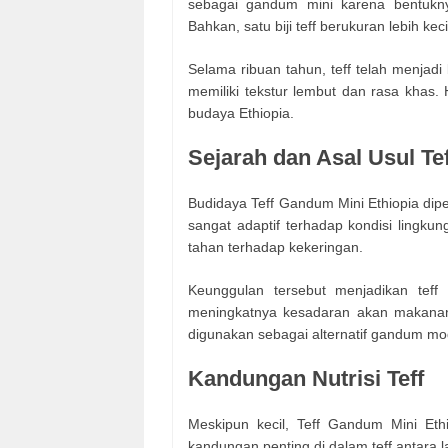
sebagai gandum mini karena bentukny
Bahkan, satu biji teff berukuran lebih kec
Selama ribuan tahun, teff telah menjadi
memiliki tekstur lembut dan rasa khas. 
budaya Ethiopia.
Sejarah dan Asal Usul Tef
Budidaya Teff Gandum Mini Ethiopia diper
sangat adaptif terhadap kondisi lingk
tahan terhadap kekeringan.
Keunggulan tersebut menjadikan teff
meningkatnya kesadaran akan makanan s
digunakan sebagai alternatif gandum mo
Kandungan Nutrisi Teff
Meskipun kecil, Teff Gandum Mini Ethi
kandungan penting di dalam teff antara la