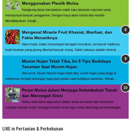
Menggunakan Plastik Mulsa
Kangkung darat merupakan salah satu tanaman sayuran yang
mempunyai banyak penggemar. Dengan kaya akan nutrisi dan mudah
dibudidayakan, kangk...
Mengenal Miracle Fruit Khasiat, Manfaat, dan
Fakta Menariknya
Alam tropis selalu menyimpan beragam keunikan, termasuk hadirnya
buah-buahan yang jarang dikenal banyak orang. Salah satunya adalah miracle ...
Musim Hujan Telah Tiba, Ini 5 Tips Budidaya
Tanaman Saat Musim Hujan
Bercocok Tanam Musim hujan telah tiba, curah hujan yang tinggi di
Indonesia menjadi tantangan bagi para petani saat budidaya tanaman. Sebab...
Peran Mulsa dalam Menjaga Kelembaban Tanah
dan Mencegah Erosi
Mulsa telah lama digunakan dalam dunia pertanian dan berkebun
sebagai metode untuk menjaga kondisi tanah agar tetap ideal bagi perkembangan
...
LIKE in Pertanian & Perkebunan