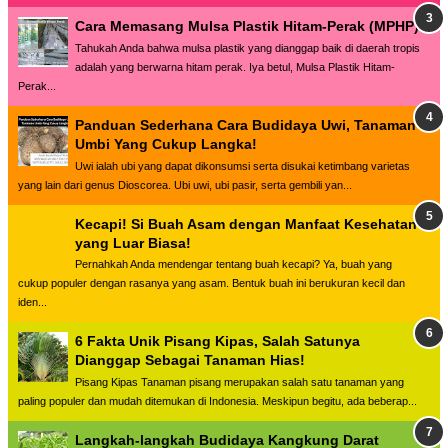
Cara Memasang Mulsa Plastik Hitam-Perak (MPHP)
Tahukah Anda bahwa mulsa plastik yang dianggap baik di daerah tropis
adalah yang berwarna hitam perak. Iya betul, Mulsa Plastik Hitam-
Perak...
Panduan Sederhana Cara Budidaya Uwi, Tanaman
Umbi Yang Cukup Langka!
Uwi ialah ubi yang dapat dikonsumsi serta disukai ketimbang varietas
yang lain dari genus Dioscorea. Ubi uwi, ubi pasir, serta gembili yan...
Kecapi! Si Buah Asam dengan Manfaat Kesehatan
yang Luar Biasa!
Pernahkah Anda mendengar tentang buah kecapi? Ya, buah yang
cukup populer dengan rasanya yang asam. Bentuk buah ini berukuran kecil dan
iden...
6 Fakta Unik Pisang Kipas, Salah Satunya
Dianggap Sebagai Tanaman Hias!
Pisang Kipas Tanaman pisang merupakan salah satu tanaman yang
paling populer dan mudah ditemukan di Indonesia. Meskipun begitu, ada beberap...
Langkah-langkah Budidaya Kangkung Darat