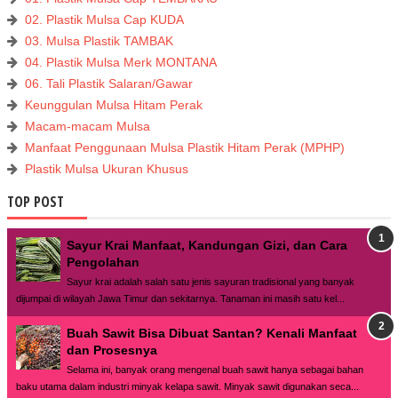
02. Plastik Mulsa Cap KUDA
03. Mulsa Plastik TAMBAK
04. Plastik Mulsa Merk MONTANA
06. Tali Plastik Salaran/Gawar
Keunggulan Mulsa Hitam Perak
Macam-macam Mulsa
Manfaat Penggunaan Mulsa Plastik Hitam Perak (MPHP)
Plastik Mulsa Ukuran Khusus
TOP POST
Sayur Krai Manfaat, Kandungan Gizi, dan Cara
Pengolahan
Sayur krai adalah salah satu jenis sayuran tradisional yang banyak
dijumpai di wilayah Jawa Timur dan sekitarnya. Tanaman ini masih satu kel...
Buah Sawit Bisa Dibuat Santan? Kenali Manfaat
dan Prosesnya
Selama ini, banyak orang mengenal buah sawit hanya sebagai bahan
baku utama dalam industri minyak kelapa sawit. Minyak sawit digunakan seca...