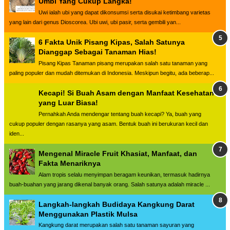
Umbi Yang Cukup Langka!
Uwi ialah ubi yang dapat dikonsumsi serta disukai ketimbang varietas
yang lain dari genus Dioscorea. Ubi uwi, ubi pasir, serta gembili yan...
6 Fakta Unik Pisang Kipas, Salah Satunya
Dianggap Sebagai Tanaman Hias!
Pisang Kipas Tanaman pisang merupakan salah satu tanaman yang
paling populer dan mudah ditemukan di Indonesia. Meskipun begitu, ada beberap...
Kecapi! Si Buah Asam dengan Manfaat Kesehatan
yang Luar Biasa!
Pernahkah Anda mendengar tentang buah kecapi? Ya, buah yang
cukup populer dengan rasanya yang asam. Bentuk buah ini berukuran kecil dan
iden...
Mengenal Miracle Fruit Khasiat, Manfaat, dan
Fakta Menariknya
Alam tropis selalu menyimpan beragam keunikan, termasuk hadirnya
buah-buahan yang jarang dikenal banyak orang. Salah satunya adalah miracle ...
Langkah-langkah Budidaya Kangkung Darat
Menggunakan Plastik Mulsa
Kangkung darat merupakan salah satu tanaman sayuran yang