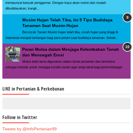
mempunyai banyak penggemar. Dengan kaya akan nutrisi dan mudah
dibudidayakan, kangk...
Musim Hujan Telah Tiba, Ini 5 Tips Budidaya
Tanaman Saat Musim Hujan
Bercocok Tanam Musim hujan telah tiba, curah hujan yang tinggi di
Indonesia menjadi tantangan bagi para petani saat budidaya tanaman. Sebab...
Peran Mulsa dalam Menjaga Kelembaban Tanah
dan Mencegah Erosi
Mulsa telah lama digunakan dalam dunia pertanian dan berkebun
sebagai metode untuk menjaga kondisi tanah agar tetap ideal bagi perkembangan
...
LIKE in Pertanian & Perkebunan
Follow in Twitter
Tweets by @InfoPertanian99