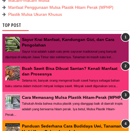
Macam-macam Mulsa
Manfaat Penggunaan Mulsa Plastik Hitam Perak (MPHP)
Plastik Mulsa Ukuran Khusus
TOP POST
Sayur Krai Manfaat, Kandungan Gizi, dan Cara
Pengolahan
Sayur krai adalah salah satu jenis sayuran tradisional yang banyak
dijumpai di wilayah Jawa Timur dan sekitarnya. Tanaman ini masih satu kel...
Buah Sawit Bisa Dibuat Santan? Kenali Manfaat
dan Prosesnya
Selama ini, banyak orang mengenal buah sawit hanya sebagai bahan
baku utama dalam industri minyak kelapa sawit. Minyak sawit digunakan seca...
Cara Memasang Mulsa Plastik Hitam-Perak (MPHP)
Tahukah Anda bahwa mulsa plastik yang dianggap baik di daerah tropis
adalah yang berwarna hitam perak. Iya betul, Mulsa Plastik Hitam-
Perak...
Panduan Sederhana Cara Budidaya Uwi, Tanaman