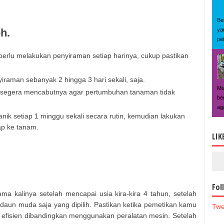
Be
ya
h.
pe
erlu melakukan penyiraman setiap harinya, cukup pastikan
iraman sebanyak 2 hingga 3 hari sekali, saja.
Mu
 segera mencabutnya agar pertumbuhan tanaman tidak
be
ag
nik setiap 1 minggu sekali secara rutin, kemudian lakukan
p ke tanam.
LIK
Fol
a kalinya setelah mencapai usia kira-kira 4 tahun, setelah
aun muda saja yang dipilih. Pastikan ketika pemetikan kamu
Twe
efisien dibandingkan menggunakan peralatan mesin. Setelah