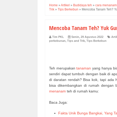
Home
»
Artikel
»
Budidaya teh
»
cara menanam 
Trik
»
Tips Berkebun
»
Mencoba Tanam Teh? Yuk
Mencoba Tanam Teh? Yuk Gun
Tim PKL
Senin, 29 Agustus 2022
Arti
perkebunan
,
Tips and Trik
,
Tips Berkebun
Teh merupakan
tanaman
yang hanya bis
sendiri dapat tumbuh dengan baik di apa
di daratan rendah? Bisa kok, tapi ada 
bisa dikembangkan di rumah dengan b
menanam
teh di rumah kamu:
Baca Juga:
Fakta Unik Bunga Bangkai, Yang T