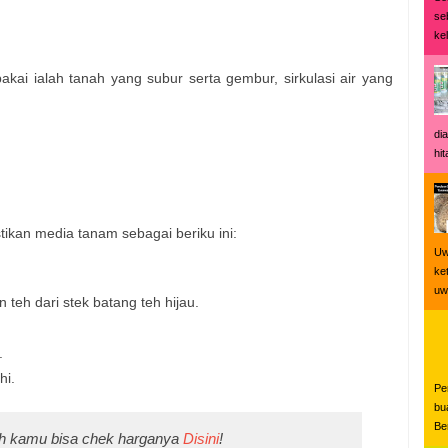
se
ke
ai ialah tanah yang subur serta gembur, sirkulasi air yang
di
hi
ikan media tanam sebagai beriku ini:
Uw
ke
uwi
 teh dari stek batang teh hijau.
.
hi.
Pe
bu
Be
ah kamu bisa chek harganya
Disini
!