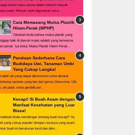
bagai bahan baku utama dalam industri minyak
lapa sawit. Minyak sawit digunakan seca...
Cara Memasang Mulsa Plastik
Hitam-Perak (MPHP)
Tahukah Anda bahwa mulsa plastik yang
anggap baik di daerah tropis adalah yang berwarna
tam perak. Iya betul, Mulsa Plastik Hitam-Perak...
Panduan Sederhana Cara
Budidaya Uwi, Tanaman Umbi
Yang Cukup Langka!
i ialah ubi yang dapat dikonsumsi serta disukai
timbang varietas yang lain dari genus Dioscorea. Ubi
, ubi pasir, serta gembili yan...
Kecapi! Si Buah Asam dengan
Manfaat Kesehatan yang Luar
Biasa!
rnahkah Anda mendengar tentang buah kecapi? Ya,
ah yang cukup populer dengan rasanya yang asam.
ntuk buah ini berukuran kecil dan iden...