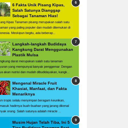
6 Fakta Unik Pisang Kipas,
Salah Satunya Dianggap
Sebagai Tanaman Hias!
sang Kipas Tanaman pisang merupakan salah satu
naman yang paling populer dan mudah ditemukan di
donesia. Meskipun begitu, ada beberap...
Langkah-langkah Budidaya
Kangkung Darat Menggunakan
Plastik Mulsa
ngkung darat merupakan salah satu tanaman
yuran yang mempunyai banyak penggemar. Dengan
ya akan nutrisi dan mudah dibudidayakan, kangk...
Mengenal Miracle Fruit
Khasiat, Manfaat, dan Fakta
Menariknya
am tropis selalu menyimpan beragam keunikan,
rmasuk hadirnya buah-buahan yang jarang dikenal
nyak orang. Salah satunya adalah miracle ...
Musim Hujan Telah Tiba, Ini 5
Tips Budidaya Tanaman Saat