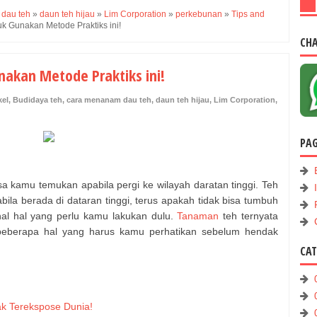
dau teh
»
daun teh hijau
»
Lim Corporation
»
perkebunan
»
Tips and
 Gunakan Metode Praktiks ini!
CH
akan Metode Praktiks ini!
kel
,
Budidaya teh
,
cara menanam dau teh
,
daun teh hijau
,
Lim Corporation
,
PA
a kamu temukan apabila pergi ke wilayah daratan tinggi. Teh
bila berada di dataran tinggi, terus apakah tidak bisa tumbuh
hal hal yang perlu kamu lakukan dulu.
Tanaman
teh ternyata
eberapa hal yang harus kamu perhatikan sebelum hendak
CA
ak Terekspose Dunia!