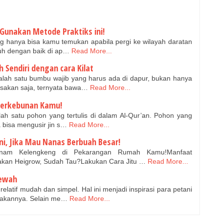
unakan Metode Praktiks ini!
hanya bisa kamu temukan apabila pergi ke wilayah daratan
buh dengan baik di ap…
Read More...
Sendiri dengan cara Kilat
ah satu bumbu wajib yang harus ada di dapur, bukan hanya
sakan saja, ternyata bawa…
Read More...
Perkebunan Kamu!
h satu pohon yang tertulis di dalam Al-Qur’an. Pohon yang
 bisa mengusir jin s…
Read More...
ni, Jika Mau Nanas Berbuah Besar!
am Kelengkeng di Pekarangan Rumah Kamu!Manfaat
an Heigrow, Sudah Tau?Lakukan Cara Jitu …
Read More...
lewah
atif mudah dan simpel. Hal ini menjadi inspirasi para petani
yakannya. Selain me…
Read More...