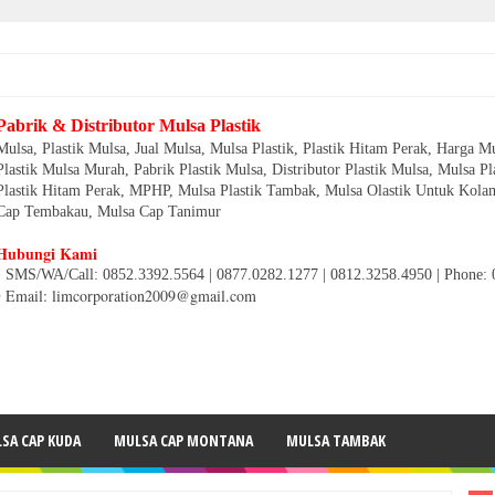
Pabrik & Distributor Mulsa Plastik
Mulsa, Plastik Mulsa, Jual Mulsa, Mulsa Plastik, Plastik Hitam Perak, Harga Mu
Plastik Mulsa Murah, Pabrik Plastik Mulsa, Distributor Plastik Mulsa, Mulsa Pl
Plastik Hitam Perak, MPHP, Mulsa Plastik Tambak, Mulsa Olastik Untuk Kolam
Cap Tembakau, Mulsa Cap Tanimur
Hubungi Kami
• SMS/WA/Call: 0852.3392.5564 | 0877.0282.1277 | 0812.3258.4950
|
Phone: 
• Email: limcorporation2009@gmail.com
SA CAP KUDA
MULSA CAP MONTANA
MULSA TAMBAK