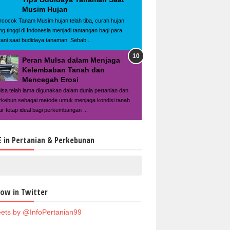
Musim Hujan
rcocok Tanam Musim hujan telah tiba, curah hujan
ng tinggi di Indonesia menjadi tantangan bagi para
tani saat budidaya tanaman. Sebab...
Peran Mulsa dalam Menjaga
Kelembaban Tanah dan
Mencegah Erosi
lsa telah lama digunakan dalam dunia pertanian dan
rkebun sebagai metode untuk menjaga kondisi tanah
ar tetap ideal bagi perkembangan ...
E in Pertanian & Perkebunan
low in Twitter
ets by @InfoPertanian99