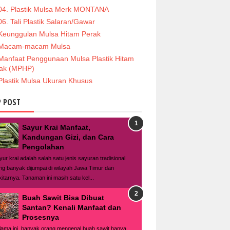
04. Plastik Mulsa Merk MONTANA
06. Tali Plastik Salaran/Gawar
Keunggulan Mulsa Hitam Perak
Macam-macam Mulsa
Manfaat Penggunaan Mulsa Plastik Hitam
ak (MPHP)
Plastik Mulsa Ukuran Khusus
 POST
Sayur Krai Manfaat,
Kandungan Gizi, dan Cara
Pengolahan
yur krai adalah salah satu jenis sayuran tradisional
ng banyak dijumpai di wilayah Jawa Timur dan
kitarnya. Tanaman ini masih satu kel...
Buah Sawit Bisa Dibuat
Santan? Kenali Manfaat dan
Prosesnya
lama ini, banyak orang mengenal buah sawit hanya