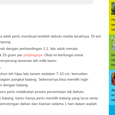
Pi
ta
In
ialah perlu membuat terlebih dahulu media tanahnya. Di sini
empung.
ah dengan perbandingan 1:1, lalu aduk merata.
k 25 gram per
polybagnya
. Obat ini berfungsi untuk
Ka
sa
enyerang tanaman teh milik kamu.
ka
.
pohon teh hijau lalu tanam sedalam 7-10 cm, kemudian
agian pangkal batang. Sebenarnya bisa memilih ingin
un dengan batang.
Al
kamu perlu melakukan proses persemaian biji dahulu.
te
batang, kamu hanya perlu memilih batang yang lurus serta
ba
n pemotongan dahan dan biarkan selama 1 hari dalam wadah