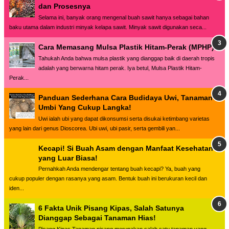
dan Prosesnya
Selama ini, banyak orang mengenal buah sawit hanya sebagai bahan
baku utama dalam industri minyak kelapa sawit. Minyak sawit digunakan seca...
Cara Memasang Mulsa Plastik Hitam-Perak (MPHP)
Tahukah Anda bahwa mulsa plastik yang dianggap baik di daerah tropis
adalah yang berwarna hitam perak. Iya betul, Mulsa Plastik Hitam-
Perak...
Panduan Sederhana Cara Budidaya Uwi, Tanaman
Umbi Yang Cukup Langka!
Uwi ialah ubi yang dapat dikonsumsi serta disukai ketimbang varietas
yang lain dari genus Dioscorea. Ubi uwi, ubi pasir, serta gembili yan...
Kecapi! Si Buah Asam dengan Manfaat Kesehatan
yang Luar Biasa!
Pernahkah Anda mendengar tentang buah kecapi? Ya, buah yang
cukup populer dengan rasanya yang asam. Bentuk buah ini berukuran kecil dan
iden...
6 Fakta Unik Pisang Kipas, Salah Satunya
Dianggap Sebagai Tanaman Hias!