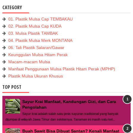
CATEGORY
01. Plastik Mulsa Cap TEMBAKAU
02. Plastik Mulsa Cap KUDA
03. Mulsa Plastik TAMBAK
04. Plastik Mulsa Merk MONTANA
06. Tali Plastik Salaran/Gawar
Keunggulan Mulsa Hitam Perak
Macam-macam Mulsa
Manfaat Penggunaan Mulsa Plastik Hitam Perak (MPHP)
Plastik Mulsa Ukuran Khusus
TOP POST
Sayur Krai Manfaat, Kandungan Gizi, dan Cara
Pengolahan
Sayur krai adalah salah satu jenis sayuran tradisional yang banyak
dijumpai di wilayah Jawa Timur dan sekitarnya. Tanaman ini masih satu kel...
Buah Sawit Bisa Dibuat Santan? Kenali Manfaat