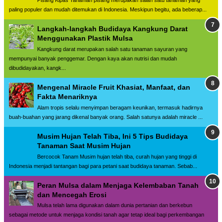
Pisang Kipas Tanaman pisang merupakan salah satu tanaman yang
paling populer dan mudah ditemukan di Indonesia. Meskipun begitu, ada beberap...
Langkah-langkah Budidaya Kangkung Darat
Menggunakan Plastik Mulsa
Kangkung darat merupakan salah satu tanaman sayuran yang
mempunyai banyak penggemar. Dengan kaya akan nutrisi dan mudah
dibudidayakan, kangk...
Mengenal Miracle Fruit Khasiat, Manfaat, dan
Fakta Menariknya
Alam tropis selalu menyimpan beragam keunikan, termasuk hadirnya
buah-buahan yang jarang dikenal banyak orang. Salah satunya adalah miracle ...
Musim Hujan Telah Tiba, Ini 5 Tips Budidaya
Tanaman Saat Musim Hujan
Bercocok Tanam Musim hujan telah tiba, curah hujan yang tinggi di
Indonesia menjadi tantangan bagi para petani saat budidaya tanaman. Sebab...
Peran Mulsa dalam Menjaga Kelembaban Tanah
dan Mencegah Erosi
Mulsa telah lama digunakan dalam dunia pertanian dan berkebun
sebagai metode untuk menjaga kondisi tanah agar tetap ideal bagi perkembangan